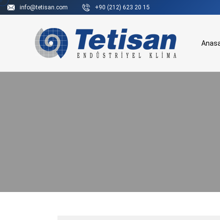
info@tetisan.com
+90 (212) 623 20 15
Anas