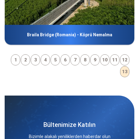
Braila Bridge (Romania) - Köprü Nemalma
1
2
3
4
5
6
7
8
9
10
11
12
13
Bültenimize Katılın
Bizimle alakalı yeniliklerden haberdar olun