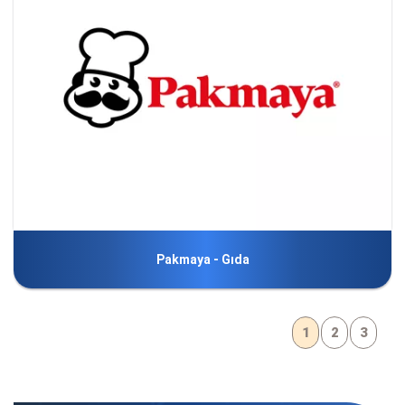
Pakmaya - Gıda
1
2
3