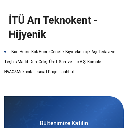
İTÜ Arı Teknokent -
Hijyenik
Biot Hücre Kök Hücre Genetik Biyoteknolojik Aşı Tedavi ve
Teşhis Madd. Dön. Geliş. Üret. San. ve Tic.A.Ş. Komple
HVAC&Mekanik Tesisat Proje-Taahhüt
Bültenimize Katılın