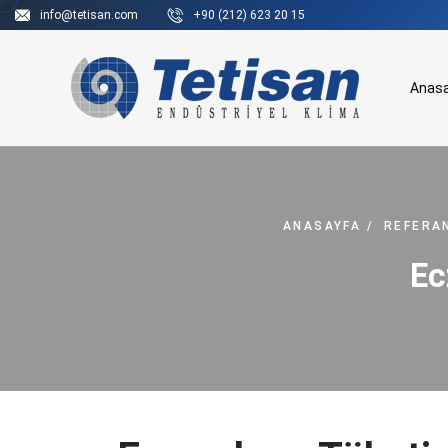
info@tetisan.com
+90 (212) 623 20 15
Anas
ANASAYFA
/
REFERA
Ec