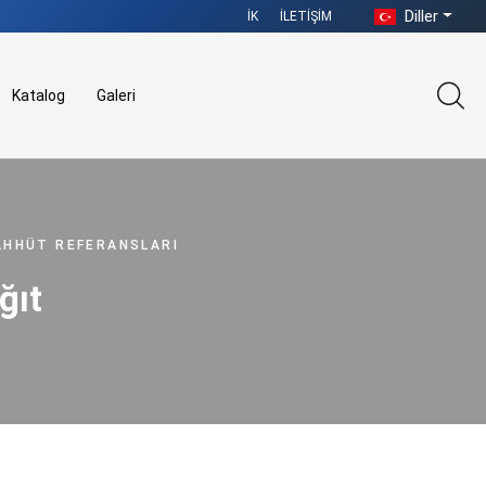
Diller
İK
İLETIŞIM
Katalog
Galeri
AHHÜT REFERANSLARI
ğıt