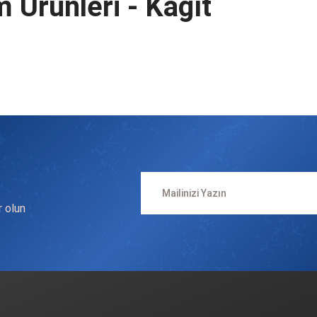
 Ürünleri - Kağıt
n
r olun