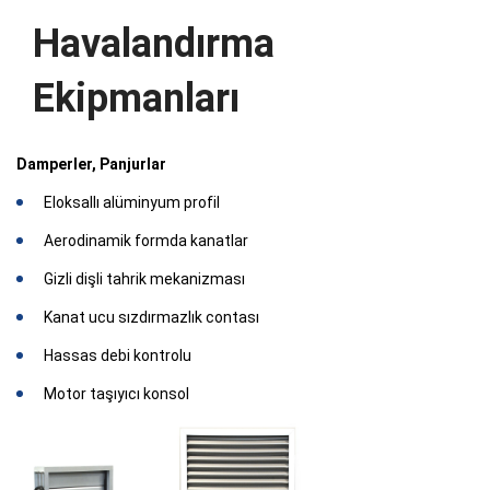
Havalandırma
Ekipmanları
Damperler, Panjurlar
Eloksallı alüminyum profil
Aerodinamik formda kanatlar
Gizli dişli tahrik mekanizması
Kanat ucu sızdırmazlık contası
Hassas debi kontrolu
Motor taşıyıcı konsol